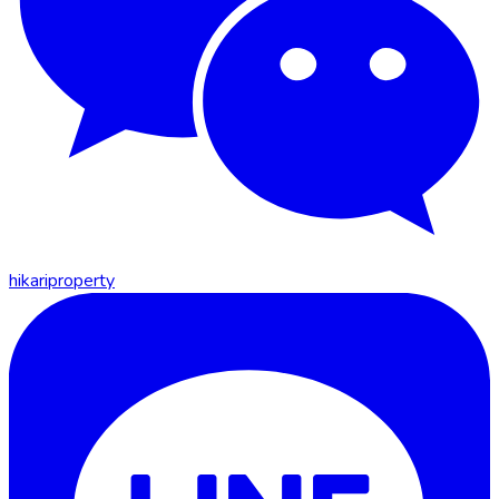
hikariproperty