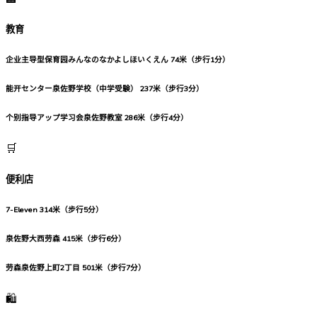
教育
企业主导型保育园みんなのなかよしほいくえん
74米（步行1分）
能开センター泉佐野学校（中学受験）
237米（步行3分）
个别指导アップ学习会泉佐野教室
286米（步行4分）
🛒
便利店
7-Eleven
314米（步行5分）
泉佐野大西劳森
415米（步行6分）
劳森泉佐野上町2丁目
501米（步行7分）
🛍️