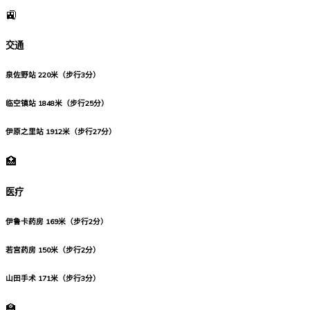
🚉
交通
泉佐野站
220米（步行3分）
临空镇站
1848米（步行25分）
伊原之里站
1912米（步行27分）
🏥
医疗
伊鲁卡药房
169米（步行2分）
若宫药房
150米（步行2分）
山田手术
171米（步行3分）
🏫