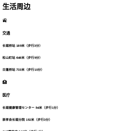
生活周边
🚉
交通
长堀桥站
189米（步行3分）
松山町站
648米（步行9分）
日蓬桥站
733米（步行10分）
🏥
医疗
长堀健康管理センター
94米（步行1分）
崇孝会长堀分院
192米（步行3分）