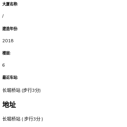
大厦名称
:
/
建造年份
:
2018
楼层
:
6
最近车站
:
长堀桥站
(
步行3分
)
地址
长堀桥站 ( 步行3分 )