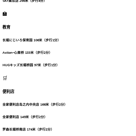
SKF薬妆店
266米（步行4分）
🏫
教育
长堀にじいろ保育园
106米（步行1分）
Astionｰ心斎桥
133米（步行2分）
HUGキッズ长堀桥园
97米（步行1分）
🛒
便利店
全家便利店岛之内中央店
166米（步行2分）
全家便利店
149米（步行2分）
罗森长堀桥南店
174米（步行2分）