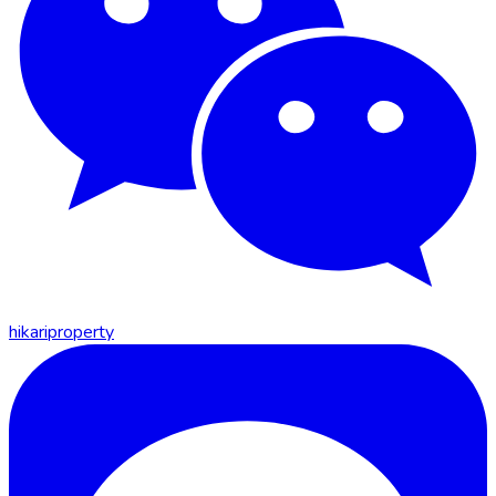
hikariproperty