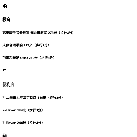
🏫
教育
高田康子音楽教室 錦糸町教室
273米（步行4分）
人參音樂學院
212米（步行3分）
芭蕾和舞蹈 UNO
230米（步行3分）
🛒
便利店
7-11墨田太平三丁目店
149米（步行2分）
7-Eleven
184米（步行3分）
7-Eleven
266米（步行4分）
🛍️