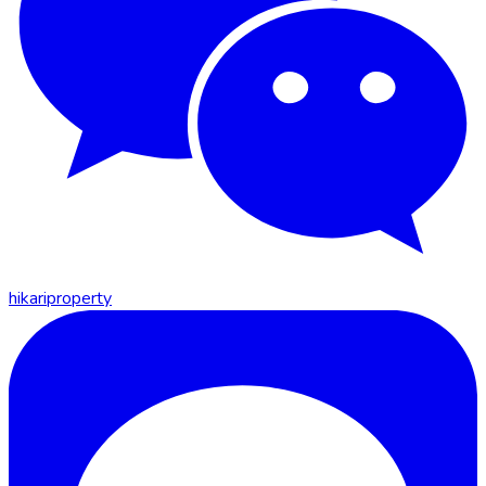
hikariproperty