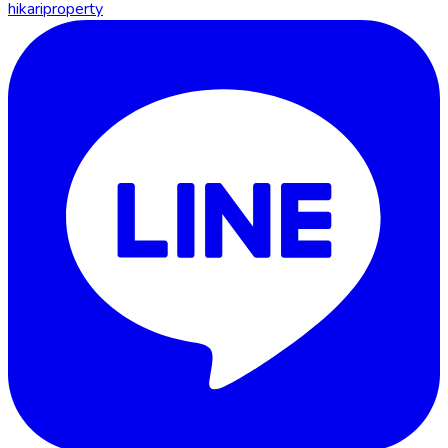
hikariproperty