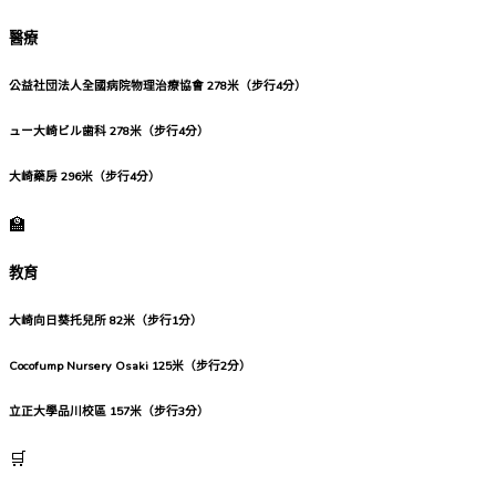
醫療
公益社団法人全國病院物理治療協會
278米（步行4分）
ュー大崎ビル歯科
278米（步行4分）
大崎藥房
296米（步行4分）
🏫
教育
大崎向日葵托兒所
82米（步行1分）
Cocofump Nursery Osaki
125米（步行2分）
立正大學品川校區
157米（步行3分）
🛒