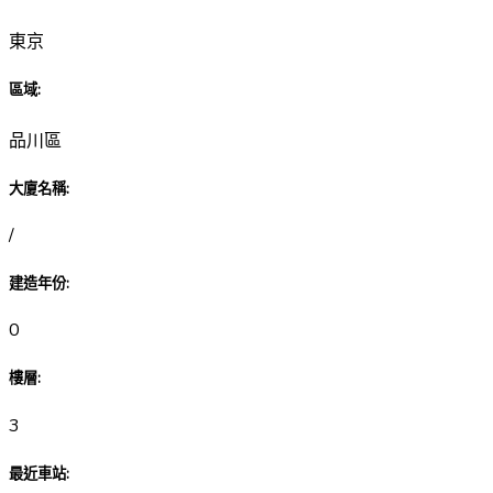
東京
區域
:
品川區
大廈名稱
:
/
建造年份
:
0
樓層
:
3
最近車站
: