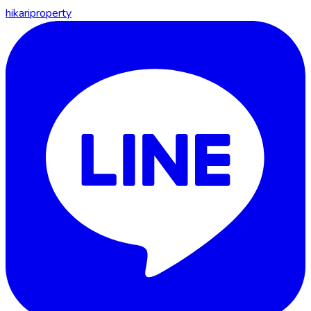
hikariproperty