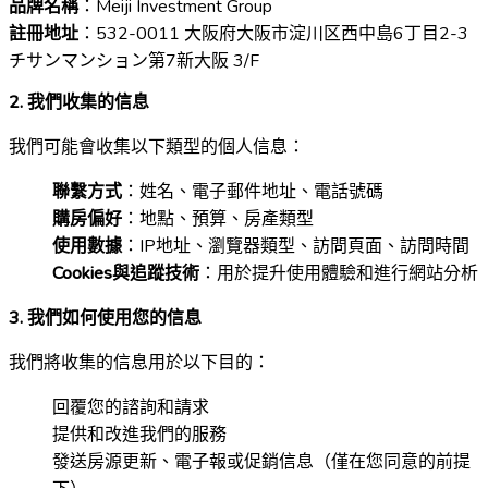
品牌名稱
：Meiji Investment Group
註冊地址
：532-0011 大阪府大阪市淀川区西中島6丁目2-3
チサンマンション第7新大阪 3/F
2. 我們收集的信息
我們可能會收集以下類型的個人信息：
聯繫方式
：姓名、電子郵件地址、電話號碼
購房偏好
：地點、預算、房產類型
使用數據
：IP地址、瀏覽器類型、訪問頁面、訪問時間
Cookies與追蹤技術
：用於提升使用體驗和進行網站分析
3. 我們如何使用您的信息
我們將收集的信息用於以下目的：
回覆您的諮詢和請求
提供和改進我們的服務
發送房源更新、電子報或促銷信息（僅在您同意的前提