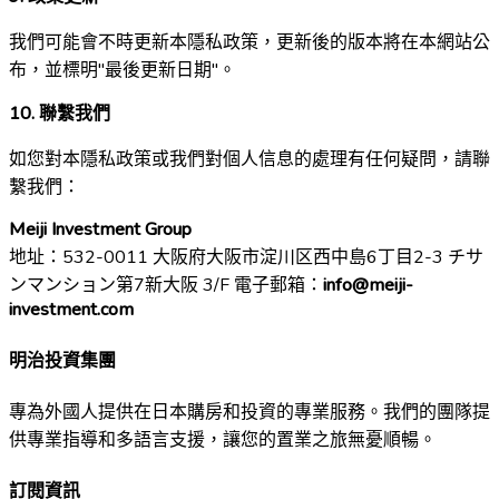
我們可能會不時更新本隱私政策，更新後的版本將在本網站公
布，並標明"最後更新日期"。
10. 聯繫我們
如您對本隱私政策或我們對個人信息的處理有任何疑問，請聯
繫我們：
Meiji Investment Group
地址：532-0011 大阪府大阪市淀川区西中島6丁目2-3 チサ
ンマンション第7新大阪 3/F 電子郵箱：
info@meiji-
investment.com
明治投資集團
專為外國人提供在日本購房和投資的專業服務。我們的團隊提
供專業指導和多語言支援，讓您的置業之旅無憂順暢。
訂閱資訊