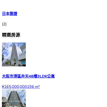
日本簽證
(
2
)
精選房源
大阪市港區弁天48樓3LDK公寓
¥165,000,000
196
m²