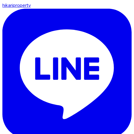
hikariproperty