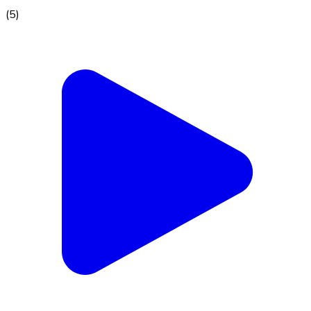
(
5
)