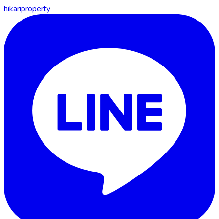
hikariproperty