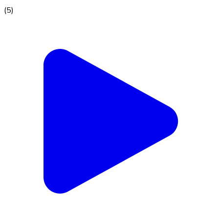
(
5
)