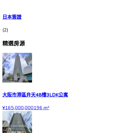
日本簽證
(
2
)
精選房源
大阪市港區弁天48樓3LDK公寓
¥165,000,000
196
m²